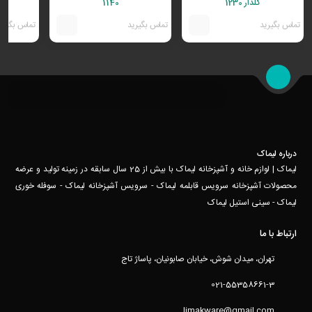
گلدار 1230
1140
تماس بگیرید
تماس بگیرید
تماس بگیری
درباره لیماک
لیماک | لوازم خانه و آشپزخانه لیماک با بیش از 25 سال سابقه در زمینه تولید و عرضه
محصولات آشپزخانه سرویس قابلمه لیماک - سرویس آشپزخانه لیماک - سوفله خوری
لیماک - سینی استیل لیماک
ارتباط با ما
تهران، میدان شوش، خیابان صابونیان، پاساژ تاج
021-55358661-3
limakware@gmail.com