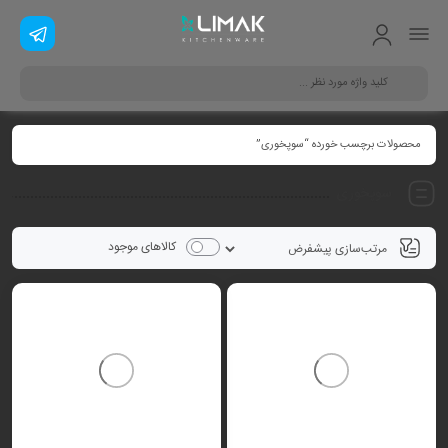
محصولات برچسب خورده “سوپخوری”
سوپخوری
کالاهای موجود