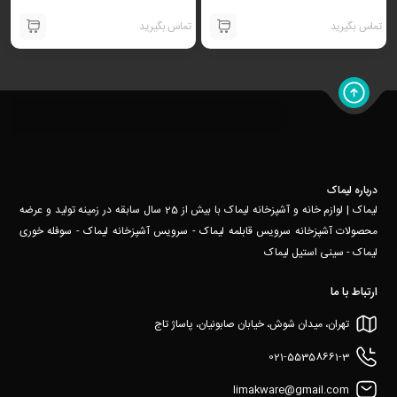
تماس بگیرید
تماس بگیرید
درباره لیماک
لیماک | لوازم خانه و آشپزخانه لیماک با بیش از 25 سال سابقه در زمینه تولید و عرضه
محصولات آشپزخانه سرویس قابلمه لیماک - سرویس آشپزخانه لیماک - سوفله خوری
لیماک - سینی استیل لیماک
ارتباط با ما
تهران، میدان شوش، خیابان صابونیان، پاساژ تاج
021-55358661-3
limakware@gmail.com