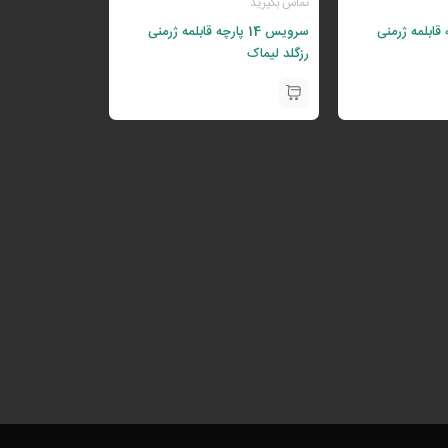
تماس بگیرید
 پارچه قابلمه ژرمنی
سرویس 14 پارچه قابلمه ژرمنی
رزگلد لیماک