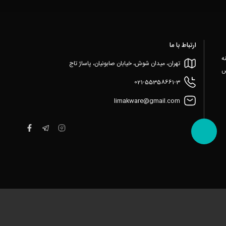
ارتباط با ما
زمینه
تهران، میدان شوش، خیابان صابونیان، پاساژ تاج
س
021-55358661-3
limakware@gmail.com