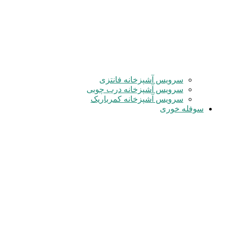
سرویس آشپزخانه فانتزی
سرویس آشپزخانه درب چوبی
سرویس آشپزخانه کمرباریک
سوفله خوری